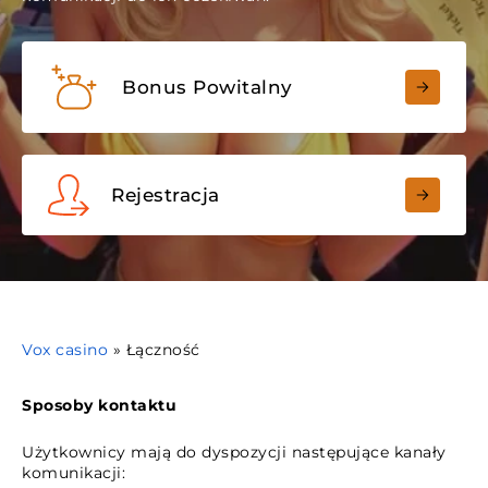
Bonus Powitalny
Rejestracja
Vox casino
»
Łączność
Sposoby kontaktu
Użytkownicy mają do dyspozycji następujące kanały
komunikacji: