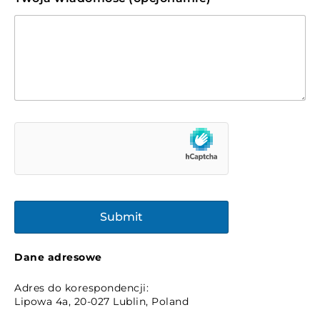
Dane adresowe
Adres do korespondencji:
Lipowa 4a, 20-027 Lublin, Poland