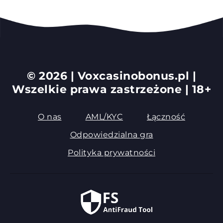
© 2026 | Voxcasinobonus.pl |
Wszelkie prawa zastrzeżone | 18+
O nas
AML/KYC
Łączność
Odpowiedzialna gra
Polityka prywatności