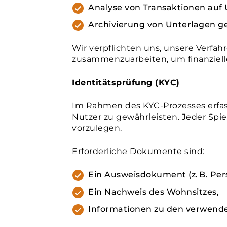
Analyse von Transaktionen auf
Archivierung von Unterlagen g
Wir verpflichten uns, unsere Verfa
zusammenzuarbeiten, um finanzielle
Identitätsprüfung (KYC)
Im Rahmen des KYC-Prozesses erfass
Nutzer zu gewährleisten. Jeder Spie
vorzulegen.
Erforderliche Dokumente sind:
Ein Ausweisdokument (z. B. Per
Ein Nachweis des Wohnsitzes,
Informationen zu den verwend