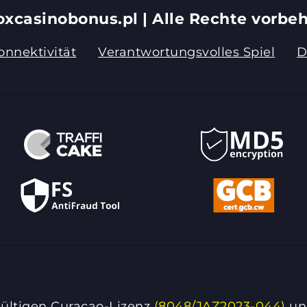
oxcasinobonus.pl | Alle Rechte vorbeh
onnektivität
Verantwortungsvolles Spiel
D
gültigen Curaçao-Lizenz
(8048/JAZ2023-044)
und