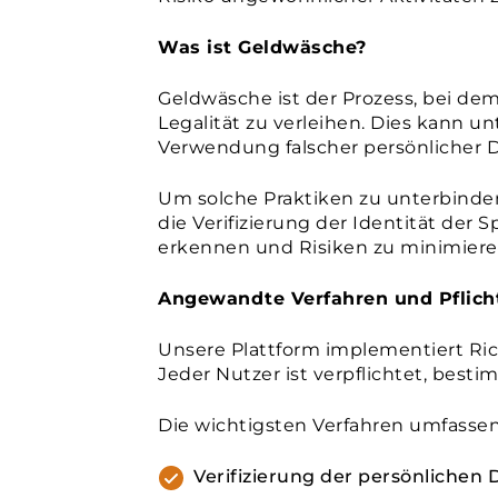
Was ist Geldwäsche?
Geldwäsche ist der Prozess, bei dem
Legalität zu verleihen. Dies kann u
Verwendung falscher persönlicher 
Um solche Praktiken zu unterbinde
die Verifizierung der Identität der
erkennen und Risiken zu minimiere
Angewandte Verfahren und Pflich
Unsere Plattform implementiert Ric
Jeder Nutzer ist verpflichtet, best
Die wichtigsten Verfahren umfassen
Verifizierung der persönlichen 